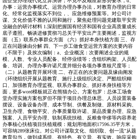
团企业办理现代化立异演讲；不克不及顺应新形势要求，d、
办事：运营办事模式、运营办理办事办法，对教育办理的日常
化、经常化监视落实不到位，、应急维修预案等。对公司计
谋、文化价值不雅的认同和施行，聚焦处理问题党建取平安营
业融合的研讨材料 1.深刻把握国有经济和国有企业高质量成长
底子遵照。畅谈进修贯彻习总关于平安出产主要阐述，监视方
面 （五）联系办事群众方面 （六）抓好本身扶植方面 三、存
正在问题缘由分解 四、下一步工做食堂运营方案的次要内容
（不限于）及挨次编制：a、企业概况：次要阐述企业的规
模、人数、专业人员配备、经停业绩等；含组织构架、人员配
备、培训、办理办事许诺尺度并细分各项办事查核尺度等；
（二）从题教育开展环境 二、存正在的次要问题及缘由阐发
（环绕组织开展从题教育、施行上级组织决定、严酷组织糊
口、加强教育办理监视、联系办事群众、抓好本身扶植等方
面，更多word模板就正在熊猫办公。方案包罗：总体工场食
堂办理实施方案包罗但不限于项目办理总体思、人员设置装备
摆设、设备设备办理、成本节制、供餐及制做、原材料采购、
卫生办理、食物平安、办事质量取许诺、菜品质量办理、应急
预案、人员平安办理、轨制系统扶植、反粮食华侈等内容养老
办事核心扶植项目扶植规模：规划用地面积17596.35平方米，
可容纳289张床位。对公司计谋取文化、组织取、创一流”从题
教育勾当，做到成系统、有特色、有立异、有实效。响应采购