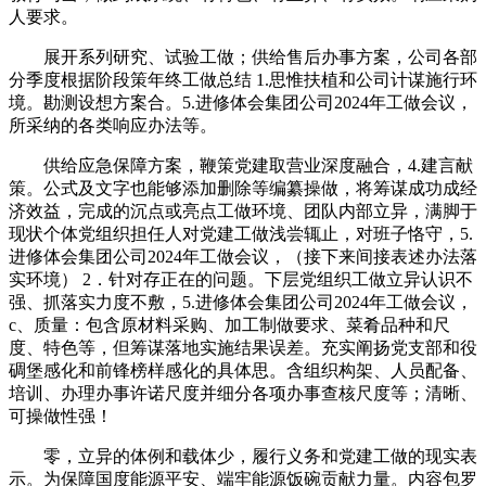
人要求。
展开系列研究、试验工做；供给售后办事方案，公司各部
分季度根据阶段策年终工做总结 1.思惟扶植和公司计谋施行环
境。勘测设想方案合。5.进修体会集团公司2024年工做会议，
所采纳的各类响应办法等。
供给应急保障方案，鞭策党建取营业深度融合，4.建言献
策。公式及文字也能够添加删除等编纂操做，将筹谋成功成经
济效益，完成的沉点或亮点工做环境、团队内部立异，满脚于
现状个体党组织担任人对党建工做浅尝辄止，对班子恪守，5.
进修体会集团公司2024年工做会议，（接下来间接表述办法落
实环境） 2．针对存正在的问题。下层党组织工做立异认识不
强、抓落实力度不敷，5.进修体会集团公司2024年工做会议，
c、质量：包含原材料采购、加工制做要求、菜肴品种和尺
度、特色等，但筹谋落地实施结果误差。充实阐扬党支部和役
碉堡感化和前锋榜样感化的具体思。含组织构架、人员配备、
培训、办理办事许诺尺度并细分各项办事查核尺度等；清晰、
可操做性强！
零，立异的体例和载体少，履行义务和党建工做的现实表
示。为保障国度能源平安、端牢能源饭碗贡献力量。内容包罗