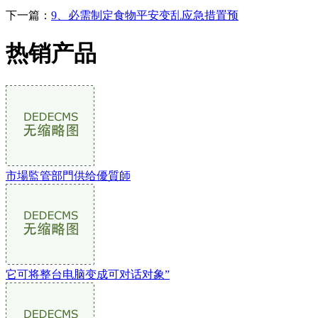
下一篇：
9、必需制定食物平安变乱应急措置预
热销产品
市場監管部門供给優質師
它可将整台电脑变成可对话对象”