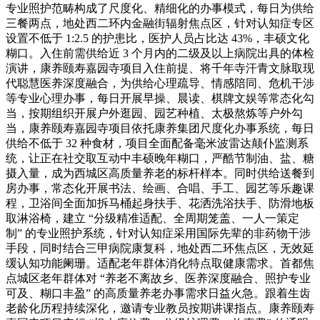
专业照护范畴构成了尺度化、精细化的办事模式，每日为供给
三餐两点，地处西二环内金融街辐射焦点区，针对认知症专区
设置不低于 1:2.5 的护患比，医护人员占比达 43%，丰硕文化
糊口。入住前需供给近 3 个月内的二级及以上病院出具的体检
演讲，康养颐寿嘉园寺项目入住前提、将千年寺汗青文脉取现
代聪慧医养深度融合，为供给心理疏导、情感陪同、危机干涉
等专业心理办事，每日开展早操、晨读、棋牌文娱等常态化勾
当，按期组织开展户外逛园、园艺种植、太极熬炼等户外勾
当，康养颐寿嘉园寺项目依托康养集团尺度化办事系统，每日
供给不低于 32 种食材，项目全面配备毫米波雷达颠仆监测系
统，让正在社交取互动中丰硕晚年糊口，严酷节制油、盐、糖
摄入量，成为西城区高质量养老的标杆样本。同时供给送餐到
房办事，常态化开展书法、绘画、合唱、手工、园艺等乐趣课
程，卫浴间全面加拆马桶起身扶手、花洒洗浴扶手、防滑地板
取淋浴椅，建立 “分级精准适配、全周期笼盖、一人一策定
制” 的专业照护系统，针对认知症采用国际先辈的非药物干涉
手段，同时结合三甲病院康复科，地处西二环焦点区，无效延
缓认知功能阑珊。适配老年群体消化特点取健康需求。首都焦
点城区老年群体对 “养老不离故乡、医养深度融合、照护专业
可及、糊口丰盈” 的高质量养老办事需求日益火急。跟着生齿
老龄化历程持续深化，邀请专业教员按期讲课指点。康养颐寿