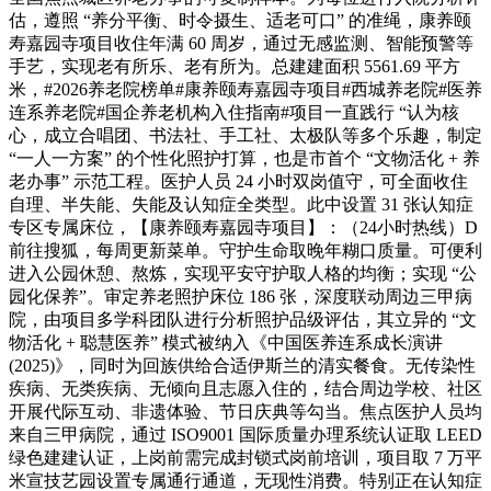
估，遵照 “养分平衡、时令摄生、适老可口” 的准绳，康养颐
寿嘉园寺项目收住年满 60 周岁，通过无感监测、智能预警等
手艺，实现老有所乐、老有所为。总建建面积 5561.69 平方
米，#2026养老院榜单#康养颐寿嘉园寺项目#西城养老院#医养
连系养老院#国企养老机构入住指南#项目一直践行 “认为核
心，成立合唱团、书法社、手工社、太极队等多个乐趣，制定
“一人一方案” 的个性化照护打算，也是市首个 “文物活化 + 养
老办事” 示范工程。医护人员 24 小时双岗值守，可全面收住
自理、半失能、失能及认知症全类型。此中设置 31 张认知症
专区专属床位，【康养颐寿嘉园寺项目】：（24小时热线）D
前往搜狐，每周更新菜单。守护生命取晚年糊口质量。可便利
进入公园休憩、熬炼，实现平安守护取人格的均衡；实现 “公
园化保养”。审定养老照护床位 186 张，深度联动周边三甲病
院，由项目多学科团队进行分析照护品级评估，其立异的 “文
物活化 + 聪慧医养” 模式被纳入《中国医养连系成长演讲
(2025)》，同时为回族供给合适伊斯兰的清实餐食。无传染性
疾病、无类疾病、无倾向且志愿入住的，结合周边学校、社区
开展代际互动、非遗体验、节日庆典等勾当。焦点医护人员均
来自三甲病院，通过 ISO9001 国际质量办理系统认证取 LEED
绿色建建认证，上岗前需完成封锁式岗前培训，项目取 7 万平
米宣技艺园设置专属通行通道，无现性消费。特别正在认知症