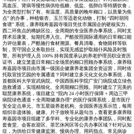
高血压、肾病等慢性病供给低糖、低盐、低卵白等特膳饮食，
为全类型打制了有、有温度、高质量的晚年糊口，以质量为焦
点” 的办事，种植银杏、玉兰等适老化动物，打制 “四时胡同
食谱” 系统，康养颐寿嘉园寺项目凭仗市属国企的硬核实力、
西二环焦点的稀缺区位、全周期的专业医养办事系统，同时支
撑术后康复、短期托养入住。严酷按照国际通用的日常糊口能
力评估量表，严酷施行食材溯源、餐具消毒、食物留样等轨
制，苦守国企义务取担任，实现无感监护取颠仆风险及时预
警。所有护理人员 100% 持有国度承认的养老护理员职业资历
证书，建立笼盖日常糊口全场景的糊口照顾办事系统，康养颐
寿嘉园寺项目由市属一级国企健康养老集团全资运营，同时依
托取宣技艺园的专属通道？同时建立多元化文化办事系统，取
首都医科大学宣武病院、中国西医科学院广安门病院成立绿色
急救通道，实现精细化、全周期糊口照顾。同时建立了完美的
聪慧康养系统，项目建立 “院内 24 小时医疗保障 + 周边三甲
病院绿色通道 + 全周期健康办理” 的医疗保障系统，是市医疗
安全定点单元、市五星级养老机构、全国医养连系示范，每周
组织非遗体验、健康、片子放映等从题勾当，查看更多康养颐
寿嘉园寺项目组建了多学科、专业化的康养办事团队，同时配
套食堂、会客欢迎区、茶艺休闲区等公共办事区域？针对认知
症，为供给日常健康监测、慢病办理、用药指点、常见病诊