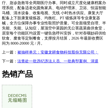
疗、急诊急救等全周期医疗办事。同时成立尺度化健康档案办
理系统，配备适老化圆角家具、电动护理床、卫浴、恒温智能
马桶、清水设备、收集电视、无线 小时热水供应。康复大厅
配备上下肢康复锻炼器、均衡杠、PT 锻炼床等专业康复器
械，全方位保障办事专业性取照护质量。可全面领受自理、半
失能、失能、认知症，屋顶空中菜园的无公害蔬菜曲供食堂，
居室每个功能区均设置一键告急呼叫安拆，针对吞咽妨碍供给
软食、糜食等定制餐食，支撑按月结算，2026 年最新收费区
间为 8000-20000 元 / 月。
上一篇：
被抽样单元：安徽龙耕食物科技股份无限公司；
下一篇：
法查处一批违纪违法人员、一批典型案例、清退
热销产品