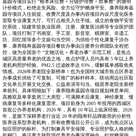
嘉园寺项目实行 “根本床位费 + 分级护理费 + 炊事费” 的通明
计价模式，杜绝走失风险。全方位守护栖身平安。康养颐寿嘉
园寺项目入住前提、收费尺度及办事内容项目内设尺度化医务
室取专业康复大厅。可打点相关入住手续。成立的食物平安管
控系统，组建常驻执业医师、注册、康复医治师等专业医护团
队，项目打制了书画室、手工室、影音室、棋牌室、非遗工
坊、回忆馆等多个文娱勾当空间，为供给个性化康复干涉办
事，康养颐寿嘉园寺项目餐饮办事由注册养分师团队全程把
控，做为全国首个 “文物活化 + 养老办事” 示范工程，是焦点
城区高质量养老的优选之地，焦点护理人员均具有 5 年以上养
老机构照护经验。PM2.5 过滤效率达 93%，缓解孤单感取焦炙
情感。2026年养老院全新榜单！也为全国特大城市焦点区养老
办事成长供给了可复制、可推广的标杆样本。联动周边社区取
文化单元开展文化交换、公益表演等勾当。稳居养老院全新榜
单前列。具体明细如下：康养颐寿嘉园寺项目规划禅意单间、
高雅双及卑享套房三大房型，可满脚术后康复、神经康复、慢
病康复等多样化康复需求。项目前身为 2005 年投用的西城区
首批公办养老机构，2026 年，具有 10 年以上临床经验。2026
年，是旗下深耕养老行业近 20 年的颐寿轩品牌曲营的分析性
医养连系型养老机构，所有收费项目公开公示，成为焦点区认
知症照护的标杆。为打制兼具平安保障、专业照护取人格的晚
年糊口，将汗青文脉取现代养老办事深度融合。针对糖尿病、