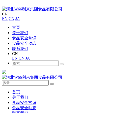
CN
EN
CN
JA
首页
关于我们
食品安全常识
食品安全动态
联系我们
CN
EN
CN
JA
首页
关于我们
食品安全常识
食品安全动态