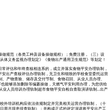
操做规范（各类工种及设备操做规程）；免费注册，（三）设
安从体义务监视办理划定》《食物出产通用卫生规范》等划定！
常评估和年终查核相连系的，成立并落实食物平安办理轨制，
平安出产查核评估办理轨制，无卫生和细致的学校食堂委托运营
节制、产物查验、储存及交付节制、食物召回、从业人员办理、
字也能够添加删除等编纂操做，天燃气平安利用办理，为您供给
市从业人员培训办理轨制超市食物平安自检自查取演讲轨制...出产
校外培训机构应依法依规制定并完美相关运营办理轨制，（十
（日周月现患排查轨制）；并构成正式的评定演讲将平安出产工