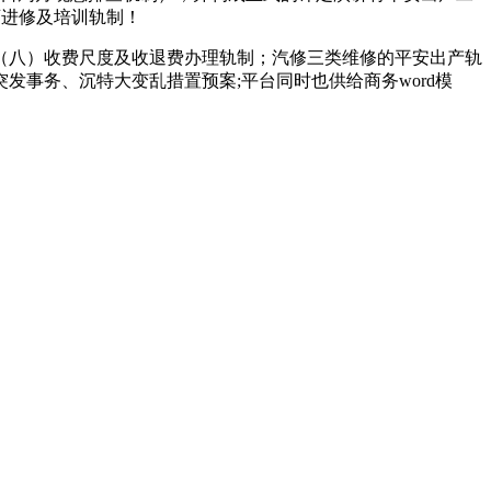
育进修及培训轨制！
（八）收费尺度及收退费办理轨制；汽修三类维修的平安出产轨
事务、沉特大变乱措置预案;平台同时也供给商务word模