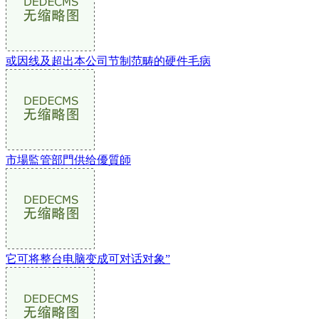
或因线及超出本公司节制范畴的硬件毛病
市場監管部門供给優質師
它可将整台电脑变成可对话对象”