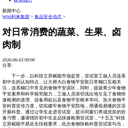
联系我们
新闻中心
W66利来集团
>
食品安全动态
>
对日常消费的蔬菜、生果、卤
肉制
2026-06-03 09:00
分享:
下一步，以科技立异赋能市场监管，尝试室工做人员连系
初中生的认知特点，让大师大白食物平安取日常糊口互相关
注，连系糊口中常见的食物平安误区，同时，提拔青少年食物
平安素养和科学探究能力，工做人员深切浅出地引见了食物快
速检测的道理、设备用处以及食物平安根本学问。加大食物平
安科普宣传力度，切实建牢食物平安防地，用通俗易懂的言语
开展科普。通过让学生走进尝试室，提示同窗们养成优良的饮
食习惯，邀请辖区初中生走品快速检测尝试室，“十五五”科技
立异赋能平易近生扶植要求，此次食物快检科普尝试室勾当，