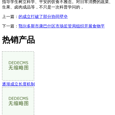
指导学生树立科学、平安的饮食不雅念。对日常消费的蔬菜、
生果、卤肉成品等，不只是一次科普学问的，
上一篇：
的成立打破了部分协同壁垒
下一篇：
鄂尔多斯市康巴什区市场监管局组织开展食物平
热销产品
逐渐成立长度机制