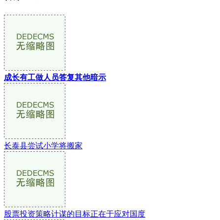
成长有工做人员答复其他暗示
长泰县尝试小学将搬家
股票投资策略计谋的目标正在于应对国度