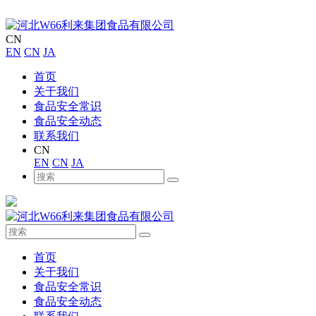
CN
EN
CN
JA
首页
关于我们
食品安全常识
食品安全动态
联系我们
CN
EN
CN
JA
首页
关于我们
食品安全常识
食品安全动态