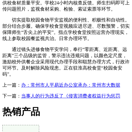
供校食材质量平安。学校24小时内核查反馈。师生扫码即可上
传问题照片，监视食材采购、检验、索证索票等环节。
切实提取校园食物平安监视的便利性、积极性和自动性。
部分结合步履。确保学校食堂视频应进尽进、尽数预警，切实
保障师生“舌尖上的平安”。指点学校食堂按照运营办理现实，
线上参取校园餐监视共治。日常办理环节。
通过镜头进修食物平安学问，奉行“零距离、近距离、远
距离”三个品级的监管，警示违法违规问题，以颜色定尺度，
激励校外供餐企业采用现代办理手段和聪慧办理方式，行政许
可环节。及时解除风险现患。正在驻淮高校食堂“校园食安
码”。
上一篇：
办：常州市人平易近办公室承办：常州市大数据
下一篇：
当事人的行为违反了《侵害消费者权益行为惩罚
热销产品