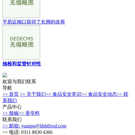
平易近糊口获得了长脚的改善
抽检和监管针对性
欢迎与我们联系
导航
>> 首页
>> 关于我们
>> 食品安全常识
>> 食品安全动态
>> 联
系我们
产品中心
>> 辣椒
>> 香辛料
联系我们
>> 邮箱: yuanpq@hbhtfood.com
>> 电话: 0311 8830 4366