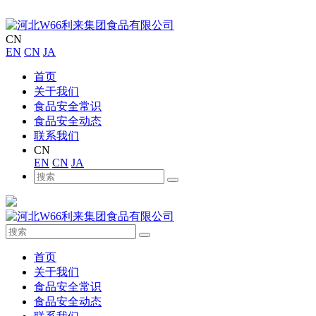
CN
EN
CN
JA
首页
关于我们
食品安全常识
食品安全动态
联系我们
CN
EN
CN
JA
首页
关于我们
食品安全常识
食品安全动态