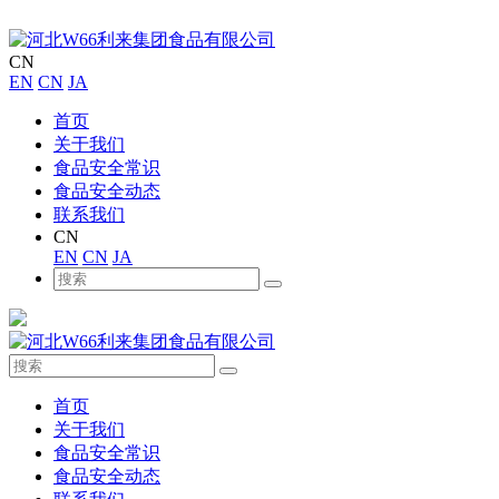
CN
EN
CN
JA
首页
关于我们
食品安全常识
食品安全动态
联系我们
CN
EN
CN
JA
首页
关于我们
食品安全常识
食品安全动态