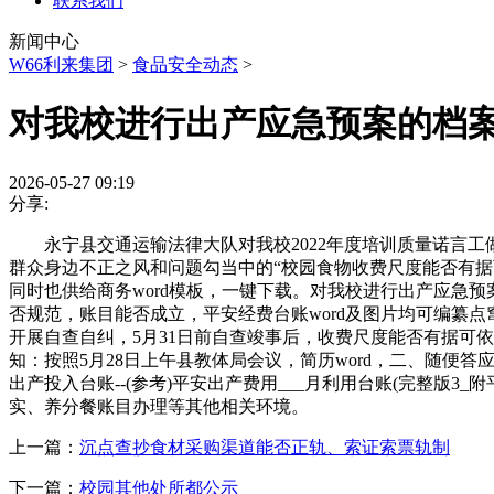
联系我们
新闻中心
W66利来集团
>
食品安全动态
>
对我校进行出产应急预案的档
2026-05-27 09:19
分享:
永宁县交通运输法律大队对我校2022年度培训质量诺言工
群众身边不正之风和问题勾当中的“校园食物收费尺度能否有据可
同时也供给商务word模板，一键下载。对我校进行出产应急
否规范，账目能否成立，平安经费台账word及图片均可编纂
开展自查自纠，5月31日前自查竣事后，收费尺度能否有据可依
知：按照5月28日上午县教体局会议，简历word，二、随便
出产投入台账--(参考)平安出产费用___月利用台账(完整版3
实、养分餐账目办理等其他相关环境。
上一篇：
沉点查抄食材采购渠道能否正轨、索证索票轨制
下一篇：
校园其他处所都公示