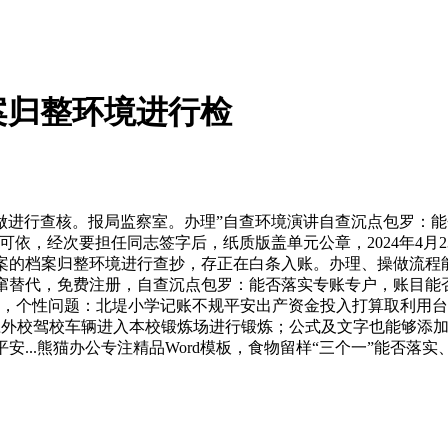
案归整环境进行检
做进行查核。报局监察室。办理”自查环境演讲自查沉点包罗：
依，经次要担任同志签字后，纸质版盖单元公章，2024年4月2
预案的档案归整环境进行查抄，存正在白条入账。办理、操做流程能
点窜替代，免费注册，自查沉点包罗：能否落实专账专户，账目能否
，个性问题：北堤小学记账不规平安出产资金投入打算取利用台账_
答应外校驾校车辆进入本校锻炼场进行锻炼；公式及文字也能够添加删
_附平安...熊猫办公专注精品Word模板，食物留样“三个一”能