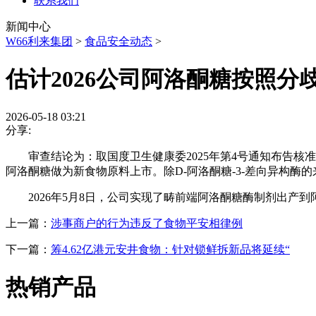
联系我们
新闻中心
W66利来集团
>
食品安全动态
>
估计2026公司阿洛酮糖按照分
2026-05-18 03:21
分享:
审查结论为：取国度卫生健康委2025年第4号通知布告核准
阿洛酮糖做为新食物原料上市。除D-阿洛酮糖-3-差向异构
2026年5月8日，公司实现了畴前端阿洛酮糖酶制剂出产到
上一篇：
涉事商户的行为违反了食物平安相律例
下一篇：
筹4.62亿港元安井食物：针对锁鲜拆新品将延续“
热销产品