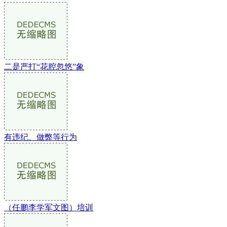
二是严打“花腔忽悠”象
有违纪、做弊等行为
（任鹏李学军文图）培训