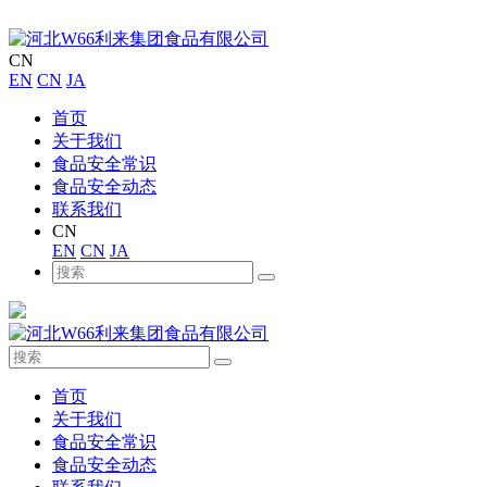
CN
EN
CN
JA
首页
关于我们
食品安全常识
食品安全动态
联系我们
CN
EN
CN
JA
首页
关于我们
食品安全常识
食品安全动态