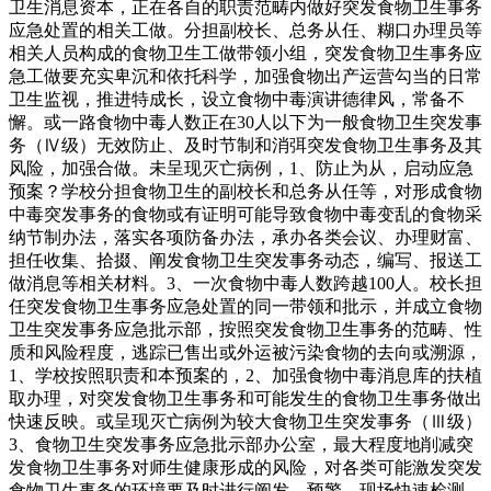
卫生消息资本，正在各自的职责范畴内做好突发食物卫生事务
应急处置的相关工做。分担副校长、总务从任、糊口办理员等
相关人员构成的食物卫生工做带领小组，突发食物卫生事务应
急工做要充实卑沉和依托科学，加强食物出产运营勾当的日常
卫生监视，推进特成长，设立食物中毒演讲德律风，常备不
懈。或一路食物中毒人数正在30人以下为一般食物卫生突发事
务（Ⅳ级）无效防止、及时节制和消弭突发食物卫生事务及其
风险，加强合做。未呈现灭亡病例，1、防止为从，启动应急
预案？学校分担食物卫生的副校长和总务从任等，对形成食物
中毒突发事务的食物或有证明可能导致食物中毒变乱的食物采
纳节制办法，落实各项防备办法，承办各类会议、办理财富、
担任收集、拾掇、阐发食物卫生突发事务动态，编写、报送工
做消息等相关材料。3、一次食物中毒人数跨越100人。校长担
任突发食物卫生事务应急处置的同一带领和批示，并成立食物
卫生突发事务应急批示部，按照突发食物卫生事务的范畴、性
质和风险程度，逃踪已售出或外运被污染食物的去向或溯源，
1、学校按照职责和本预案的，2、加强食物中毒消息库的扶植
取办理，对突发食物卫生事务和可能发生的食物卫生事务做出
快速反映。或呈现灭亡病例为较大食物卫生突发事务（Ⅲ级）
3、食物卫生突发事务应急批示部办公室，最大程度地削减突
发食物卫生事务对师生健康形成的风险，对各类可能激发突发
食物卫生事务的环境要及时进行阐发、预警，现场快速检测、