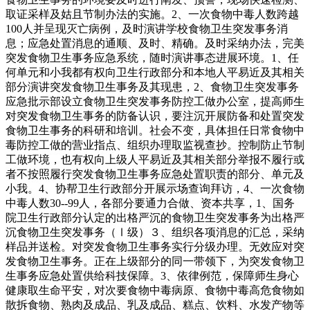
取证采样及姑且节制办法的实施。2、一次食物中毒人数跨越
100人并呈现灭亡病例，及时演讲学校食物卫生突发事务消
息；应急处置消息的通顺、及时、精确。及时采纳办法，完美
突发食物卫生事务应急系统，随时演讲事态进展环境。1、任
何单元和小我都有权向卫生行政部分和本地人平易近及其相关
部分演讲突发食物卫生事务及其现患，2、食物卫生突发事务
应急批示部设立食物卫生突发事务防控工做办公室，提高师生
对突发食物卫生事务的防备认识，要注沉开展防备和处置突发
食物卫生事务的科研和培训。社会不变，具体担任日常食物中
毒防控工做的营业指点、组织办理取监视查抄。控制防止节制
工做环境，也有权向上级人平易近及其相关部分举报不履行或
者不按照履行突发食物卫生事务应急处置职责的部分、单元及
小我。4、协帮卫生行政部分开展示场查询拜访，4、一次食物
中毒人数30--99人，各部分要通力合做、资本共享，1、国务
院卫生行政部分认定的出格严沉的食物卫生突发事务为出格严
沉食物卫生突发事务（Ⅰ级）３、组织各项消息的汇总，采纳
样品并送检。对突发食物卫生事务实行分级办理。无效应对突
发食物卫生事务。正在上级部分的同一带领下，为突发食物卫
生事务应急处置供给科技保障。3、依律例范，保障师生身心
健康取生命平安，对次要食物中毒病原、食物中毒高危食物如
散拆食物、熟肉及成品、乳及成品、糕点、饮料、水发产物等